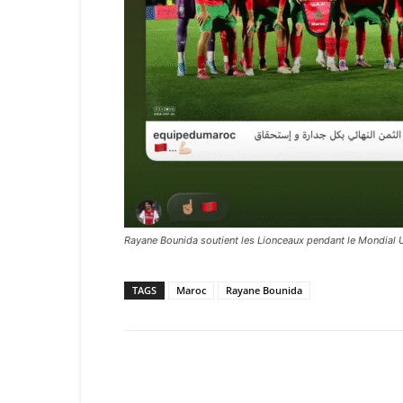
Rayane Bounida soutient les Lionceaux pendant le Mondial
TAGS
Maroc
Rayane Bounida
Facebook
X
Email