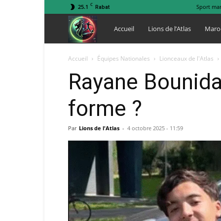
C
25.1
Sport ma
Rabat
Lions
Accueil
Lions de l’Atlas
Maro
de
Accueil
Équipes Nationales
Lionceaux de l'Atlas
Rayane Bounida 
l
forme ?
Atlas
Par
Lions de l'Atlas
-
4 octobre 2025 - 11:59