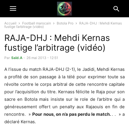
Accueil
Football marocain
Botola Pro
RAJA-DHJ : Mehdi Kernas
fustige l’arbitrage (vidéo)
RAJA-DHJ : Mehdi Kernas
fustige l’arbitrage (vidéo)
Par
Saïd.A
-
26 mai 2013 - 12:51
A l’issue du match RAJA-DHJ (2-1), le Jadidi, Mehdi Kernas
a profité de son passage à la télé pour exprimer toute sa
révolte contre le corps arbitral de cette rencontre capitale
pour l’acquisition du titre. Kernass félicite le Raja pour son
sacre en Botola mais insiste sur le role de l’arbitre qui a
généreusement offert un penalty aux Rajaouis en fin de
rencontre. »
Pour nous, on n’a pas perdu le match.
. . » a
déclaré Kernas.