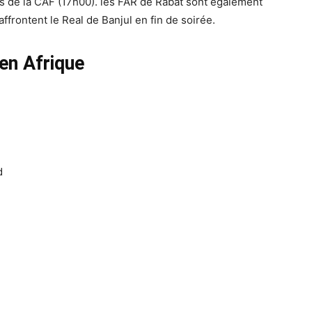
 de la CAF (17h00). les FAR de Rabat sont également
ffrontent le Real de Banjul en fin de soirée.
en Afrique
d