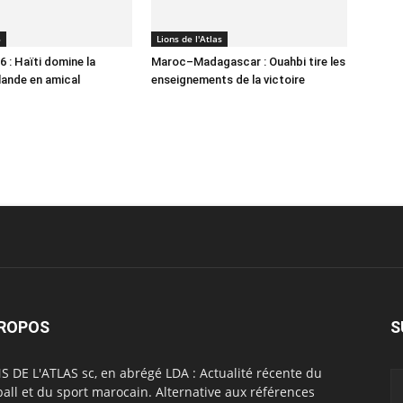
6
Lions de l'Atlas
 : Haïti domine la
Maroc–Madagascar : Ouahbi tire les
lande en amical
enseignements de la victoire
PROPOS
S
S DE L'ATLAS sc, en abrégé LDA : Actualité récente du
ball et du sport marocain. Alternative aux références