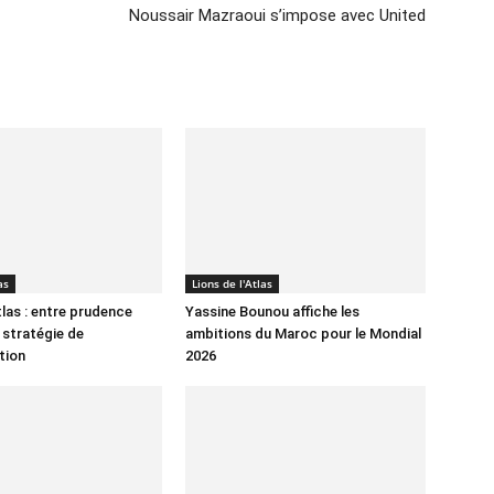
Noussair Mazraoui s’impose avec United
as
Lions de l'Atlas
tlas : entre prudence
Yassine Bounou affiche les
 stratégie de
ambitions du Maroc pour le Mondial
tion
2026