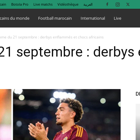
cain
Botola Pro
Live matchs
Vidéothèque
العربية
cains du monde
Football marocain
International
Live
me du 21 septembre : derbys enflammés et chocs africains
1 septembre : derbys
D