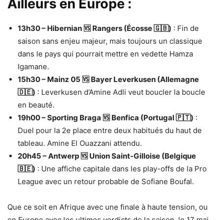
Ailleurs en Europe :
13h30 – Hibernian 🆚 Rangers (Écosse 🇬🇧)
: Fin de
saison sans enjeu majeur, mais toujours un classique
dans le pays qui pourrait mettre en vedette Hamza
Igamane.
15h30 – Mainz 05 🆚 Bayer Leverkusen (Allemagne
🇩🇪)
: Leverkusen d’Amine Adli veut boucler la boucle
en beauté.
19h00 – Sporting Braga 🆚 Benfica (Portugal 🇵🇹)
:
Duel pour la 2e place entre deux habitués du haut de
tableau. Amine El Ouazzani attendu.
20h45 – Antwerp 🆚 Union Saint-Gilloise (Belgique
🇧🇪)
: Une affiche capitale dans les play-offs de la Pro
League avec un retour probable de Sofiane Boufal.
Que ce soit en Afrique avec une finale à haute tension, ou
en Europe avec les ultimes verdicts de la saison, le 17 mai