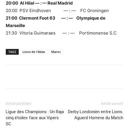
20:00 Al Hilal — : — Real Madrid
20:00 PSV Eindhoven — : — FC Groningen
21:00 Clermont Foot 63 — : — Olympique de
Marseille
21:30 Vitoria Guimaraes — : — Portimonense S.C
TAGS
Lions de l'Atlas
Maroc
Facebook
X
Email
Imprime
Article précédent
Article suivant
Ligue des Champions : Un Raja
Derby Londonien entre Lions.
cinq étoiles face aux Vipers
Aguerd Homme du Match
SC