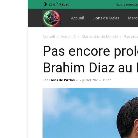
C
23.6
Sport maroca
Rabat
Lions
Accueil
Lions de l’Atlas
Maro
de
Accueil
Actualité
Marocains du Monde
Pas enco
Pas encore prolo
l
Brahim Diaz au 
Atlas
Par
Lions de l'Atlas
-
7 juillet 2025 - 19:27