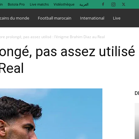
in
Botola Pro
Live matchs
Vidéothèque
العربية
cains du monde
Football marocain
International
Live
re prolongé, pas assez utilisé : l’énigme Brahim Diaz au Real
ngé, pas assez utilisé 
Real
D