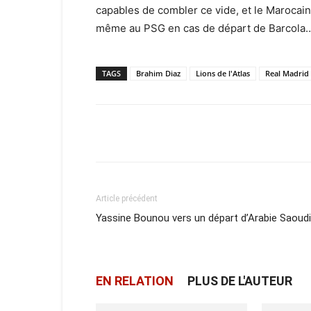
capables de combler ce vide, et le Marocain 
même au PSG en cas de départ de Barcola
TAGS
Brahim Diaz
Lions de l'Atlas
Real Madrid
Facebook
X
Email
Article précédent
Yassine Bounou vers un départ d’Arabie Saoud
EN RELATION
PLUS DE L'AUTEUR