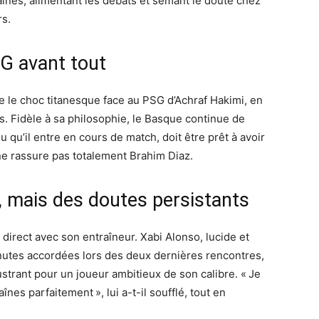
ines, alimentant les débats et semant le doute chez
s.
SG avant tout
te le choc titanesque face au PSG d’Achraf Hakimi, en
. Fidèle à sa philosophie, le Basque continue de
 qu’il entre en cours de match, doit être prêt à avoir
 ne rassure pas totalement Brahim Diaz.
, mais des doutes persistants
 direct avec son entraîneur. Xabi Alonso, lucide et
nutes accordées lors des deux dernières rencontres,
ustrant pour un joueur ambitieux de son calibre. « Je
aînes parfaitement », lui a-t-il soufflé, tout en