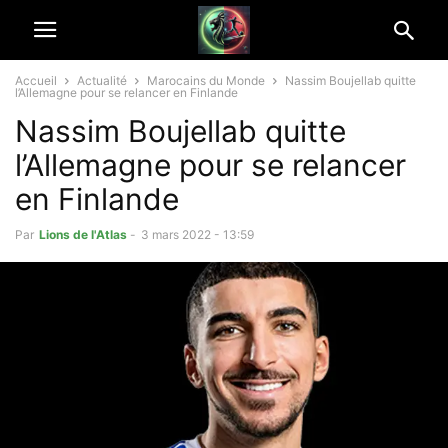
Accueil
Actualité
Marocains du Monde
Nassim Boujellab quitte
l’Allemagne pour se relancer en Finlande
Nassim Boujellab quitte
l’Allemagne pour se relancer
en Finlande
Par
Lions de l'Atlas
-
3 mars 2022 - 13:59