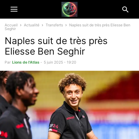
Accueil
Actualité
Transferts
Naples suit de très près Eliesse Ben
Seghir
Naples suit de très près
Eliesse Ben Seghir
Par
Lions de l'Atlas
-
5 juin 2025 - 19:20