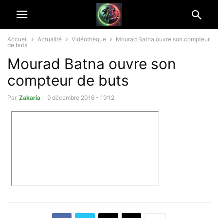
Accueil
Actualité
Vidéothèque
Mourad Batna ouvre son compteur
de buts
Mourad Batna ouvre son
compteur de buts
Par
Zakaria
-
9 décembre 2016 - 19:12