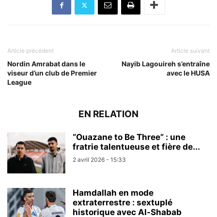
Article précédent
Article suivant
Nordin Amrabat dans le
Nayib Lagouireh s’entraîne
viseur d’un club de Premier
avec le HUSA
League
EN RELATION
“Ouazane to Be Three” : une
fratrie talentueuse et fière de...
2 avril 2026 - 15:33
Hamdallah en mode
extraterrestre : sextuplé
historique avec Al-Shabab