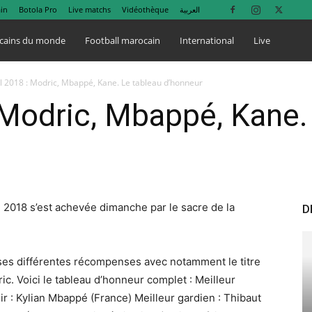
in
Botola Pro
Live matchs
Vidéothèque
العربية
cains du monde
Football marocain
International
Live
 2018 : Modric, Mbappé, Kane. Le tableau d’honneur
Modric, Mbappé, Kane.
2018 s’est achevée dimanche par le sacre de la
D
é ses différentes récompenses avec notamment le titre
c. Voici le tableau d’honneur complet : Meilleur
ir : Kylian Mbappé (France) Meilleur gardien : Thibaut