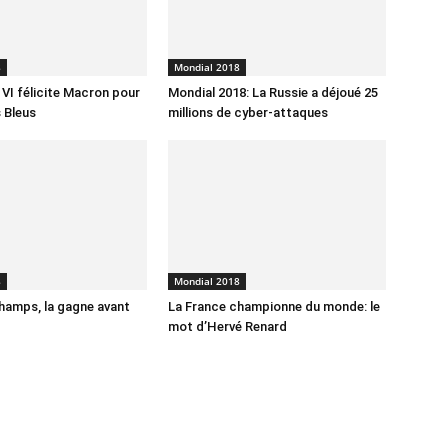
8
Mondial 2018
I félicite Macron pour
Mondial 2018: La Russie a déjoué 25
s Bleus
millions de cyber-attaques
8
Mondial 2018
hamps, la gagne avant
La France championne du monde: le
mot d’Hervé Renard