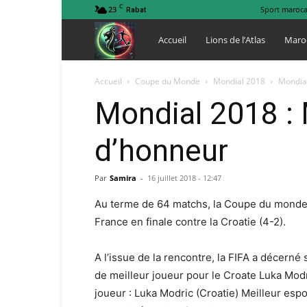
C
23
Sport maroca
Rabat
Lions
Accueil
Lions de l’Atlas
Maro
de
Accueil
Coupe du Monde
Mondial 2018
Mondial
Mondial 2018 : 
l
d’honneur
Atlas
Par
Samira
-
16 juillet 2018 - 12:47
Au terme de 64 matchs, la Coupe du monde 
France en finale contre la Croatie (4-2).
A l’issue de la rencontre, la FIFA a décern
de meilleur joueur pour le Croate Luka Modri
joueur : Luka Modric (Croatie) Meilleur espo