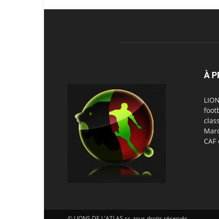
À 
LION
foot
clas
Maro
© LIONS DE L'ATLAS sc, tous droits réservés.