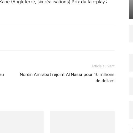
ane (Angleterre, six réalisations) Prix du fair-play :
Imprimer
Article suivant
au
Nordin Amrabat rejoint Al Nassr pour 10 millions
de dollars