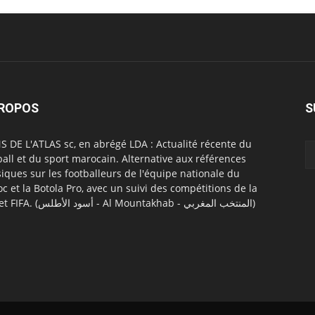
PROPOS
S
S DE L'ATLAS sc, en abrégé LDA : Actualité récente du
ball et du sport marocain. Alternative aux références
siques sur les footballeurs de l'équipe nationale du
c et la Botola Pro, avec un suivi des compétitions de la
CAF et FIFA. (أسود الأطلس - Al Mountakhab - المنتخب المغربي)