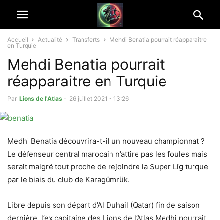
Accueil
Actualité
Transferts
Mehdi Benatia pourrait réapparaitre
en Turquie
Mehdi Benatia pourrait
réapparaitre en Turquie
Par
Lions de l'Atlas
-
26 juillet 2021 - 13:26
Medhi Benatia découvrira-t-il un nouveau championnat ?
Le défenseur central marocain n’attire pas les foules mais
serait malgré tout proche de rejoindre la Super Lîg turque
par le biais du club de Karagümrük.
Libre depuis son départ d’Al Duhail (Qatar) fin de saison
dernière, l’ex capitaine des Lions de l’Atlas Medhi pourrait