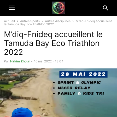
Accueil
Autres Sports
Autres disciplines
M’diq-Fnideq accueillent
le Tamuda Bay Eco Triathlon 2022
M’diq-Fnideq accueillent le
Tamuda Bay Eco Triathlon
2022
Par
Hakim Zhouri
-
16 mai 2022 - 13:04