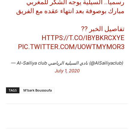
رسمياً.. السيلية يوجه الشكر للمغربي
مبارك بوصوفة بعد انتهاء عقده مع الفريق
تفاصيل الخبر ??
HTTPS://T.CO/IBYBKRCXYE
PIC.TWITTER.COM/UOWTMYMOR3
— Al-Sailiya club نادي السيلية الرياضي (@AlSailiyaclub)
July 1, 2020
TAGS
M'bark Boussoufa
Facebook
X
Email
Imprime