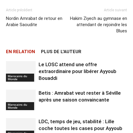
Article précédent
Article suivant
Nordin Amrabat de retour en
Hakim Ziyech au gymnase en
Arabie Saoudite
attendant de rejoindre les
Blues
EN RELATION
PLUS DE L'AUTEUR
Le LOSC attend une offre
extraordinaire pour libérer Ayyoub
Marocains du
Bouaddi
Monde
Betis : Amrabat veut rester à Séville
après une saison convaincante
Marocains du
Monde
LDC, temps de jeu, stabilité : Lille
coche toutes les cases pour Ayyoub
Marocains du