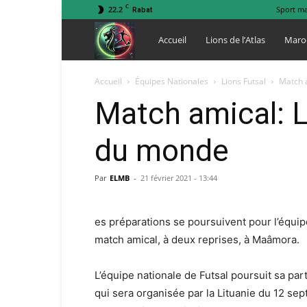
C
22.2
Sport m
Rabat
Lions
Accueil
Lions de l’Atlas
Maro
de
Accueil
Équipes Nationales
Lions Futsal
Match a
Match amical: L
l
du monde
Atlas
Par
ELMB
-
21 février 2021 - 13:44
es préparations se poursuivent pour l’équipe 
match amical, à deux reprises, à Maâmora.
L’équipe nationale de Futsal poursuit sa pa
qui sera organisée par la Lituanie du 12 se