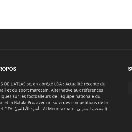
PROPOS
S
S DE L'ATLAS sc, en abrégé LDA : Actualité récente du
ball et du sport marocain. Alternative aux références
siques sur les footballeurs de l'équipe nationale du
c et la Botola Pro, avec un suivi des compétitions de la
CAF et FIFA. (أسود الأطلس - Al Mountakhab - المنتخب المغربي)