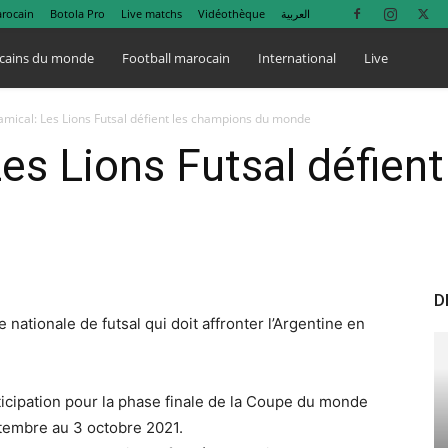
arocain
Botola Pro
Live matchs
Vidéothèque
العربية
cains du monde
Football marocain
International
Live
mical: Les Lions Futsal défient les champions du monde
es Lions Futsal défien
D
nationale de futsal qui doit affronter l’Argentine en
rticipation pour la phase finale de la Coupe du monde
ptembre au 3 octobre 2021.