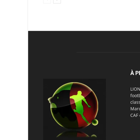
À 
LION
foot
clas
Maro