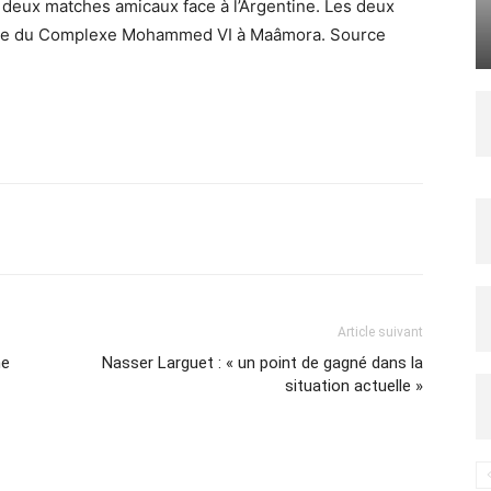
1, deux matches amicaux face à l’Argentine. Les deux
erte du Complexe Mohammed VI à Maâmora. Source
Imprimer
Article suivant
he
Nasser Larguet : « un point de gagné dans la
situation actuelle »