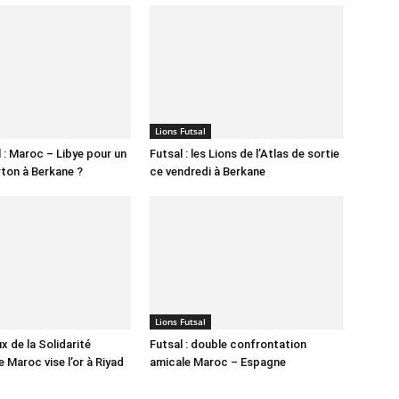
Lions Futsal
 : Maroc – Libye pour un
Futsal : les Lions de l’Atlas de sortie
ton à Berkane ?
ce vendredi à Berkane
Lions Futsal
x de la Solidarité
Futsal : double confrontation
le Maroc vise l’or à Riyad
amicale Maroc – Espagne