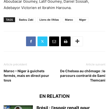
Aboubacar Goumey, Latif Goumey, Daniel Sossah,
Adebayor Victorien et Ibrahim Harouna.
TAGS
Badou Zaki
Lions de l'Atlas
Maroc
Niger
Article précédent
Article suivant
Maroc – Niger à guichets
De Chelsea au chômage : le
fermés, mais en direct pour
parcours contrarié de Sami
tous
Tlemcani
EN RELATION
Brésil : l’espoir renaît pour