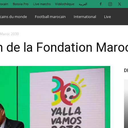
rocain
Botola Pro
Live matchs
Vidéothèque
العربية
cains du monde
Football marocain
International
Live
n Maroc 2030
n de la Fondation Mar
D