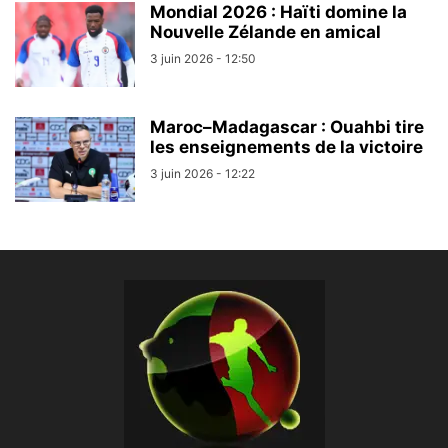
Mondial 2026 : Haïti domine la
Nouvelle Zélande en amical
3 juin 2026 - 12:50
Maroc–Madagascar : Ouahbi tire
les enseignements de la victoire
3 juin 2026 - 12:22