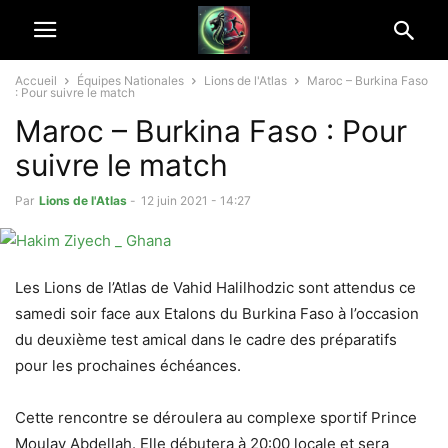
Accueil
Équipes Nationales
Lions de l'Atlas
Maroc – Burkina Faso
: Pour suivre le match
Maroc – Burkina Faso : Pour
suivre le match
Par
Lions de l'Atlas
-
12 juin 2021 - 14:27
Les Lions de l’Atlas de Vahid Halilhodzic sont attendus ce
samedi soir face aux Etalons du Burkina Faso à l’occasion
du deuxième test amical dans le cadre des préparatifs
pour les prochaines échéances.
Cette rencontre se déroulera au complexe sportif Prince
Moulay Abdellah. Elle débutera à 20:00 locale et sera