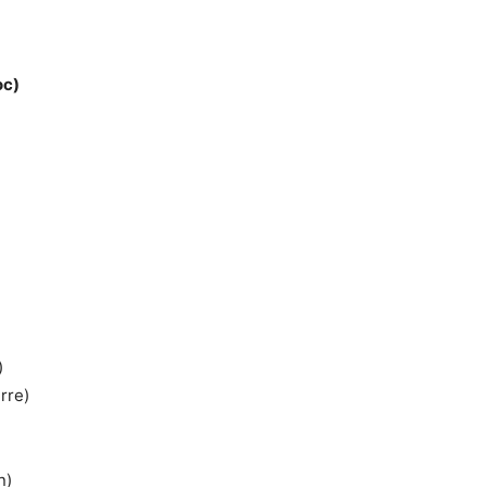
oc)
)
rre)
n)