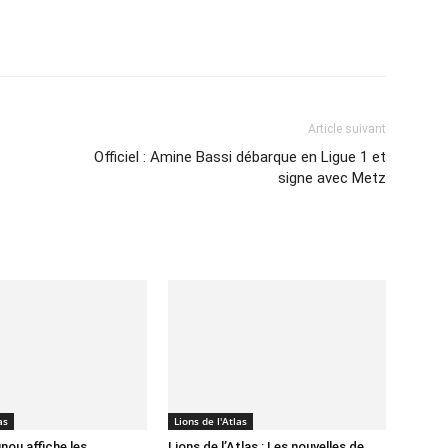
Imprimer
Article suivant
Officiel : Amine Bassi débarque en Ligue 1 et
signe avec Metz
as
Lions de l'Atlas
nou affiche les
Lions de l’Atlas : Les nouvelles de