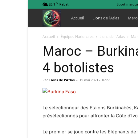
C
26.1
Sport maroca
Rabat
Lions
Accueil
Lions de l’Atlas
Maro
de
Accueil
Équipes Nationales
Lions de l'Atlas
Maro
Maroc – Burkina
l
4 botolistes
Atlas
Par
Lions de l'Atlas
-
19 mai 2021 - 16:27
Le sélectionneur des Etalons Burkinabés, K
présélectionnés pour affronter la Côte d’Ivo
Le premier se joue contre les Eléphants de 