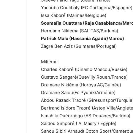
Yacouba Coulibaly (FC Cartagena/Espagne)
Issa Kaboré (Malines/Belgique)
Soumaïla Ouattara (Raja Casablanca/Mar
Hermann Nikiéma (SALITAS/Burkina)
Patrick Malo (Hassania Agadir/Maroc)
Zagré Ben Aziz (Guimares/Portugal)
Milieux :
Charles Kaboré (Dinamo Moscou/Russie)
Gustavo Sangaré(Quevilly Rouen/France)
Dramane Nikiéma (Horoya AC/Guinée)
Dramane Salou(Fc Pyunik/Arménie)
Abdou Razack Traoré (Giresunspor/Turquie
Bertrand Isidore Traoré (Aston Villa/Anglete
Ismahila Ouédraogo (AS Douanes/Burkina)
Saidou Simporé ( Al Masry / Egypte)
Sanou Sibiri Arnaud( Coton Sport/Camerou