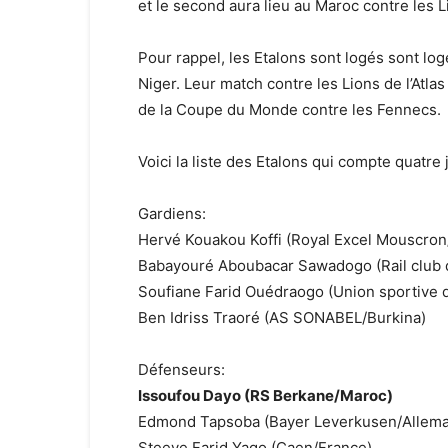
et le second aura lieu au Maroc contre les Lio
Pour rappel, les Etalons sont logés sont logé
Niger. Leur match contre les Lions de l’Atlas
de la Coupe du Monde contre les Fennecs.
Voici la liste des Etalons qui compte quatre
Gardiens:
Hervé Kouakou Koffi (Royal Excel Mouscron
Babayouré Aboubacar Sawadogo (Rail club 
Soufiane Farid Ouédraogo (Union sportive 
Ben Idriss Traoré (AS SONABEL/Burkina)
Défenseurs:
Issoufou Dayo (RS Berkane/Maroc)
Edmond Tapsoba (Bayer Leverkusen/Allem
Steeve Farid Yago (Caen/France)