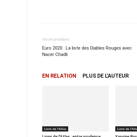
Facebook
X
Email
Article précédent
Euro 2020 : La liste des Diables Rouges avec
Nacer Chadli
EN RELATION
PLUS DE L'AUTEUR
Lions de l'Atlas
Lions de l'Atl
Lions de l’Atlas : entre prudence
Yassine Bou