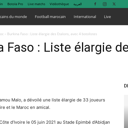
in
Botola Pro
Live matchs
Vidéothèque
العربية
cains du monde
Football marocain
International
Live
c – Burkina Faso : Liste élargie des Etalons, avec 4 botolistes
 Faso : Liste élargie d
D
amou Malo, a dévoilé une liste élargie de 33 joueurs
ire et le Maroc en amical.
Côte d’Ivoire le 05 juin 2021 au Stade Epimbé d’Abidjan