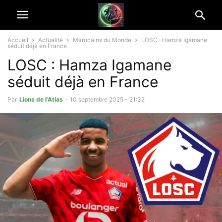
Accueil
Actualité
Marocains du Monde
LOSC : Hamza Igamane
séduit déjà en France
LOSC : Hamza Igamane
séduit déjà en France
Par
Lions de l'Atlas
-
10 septembre 2025 - 21:32