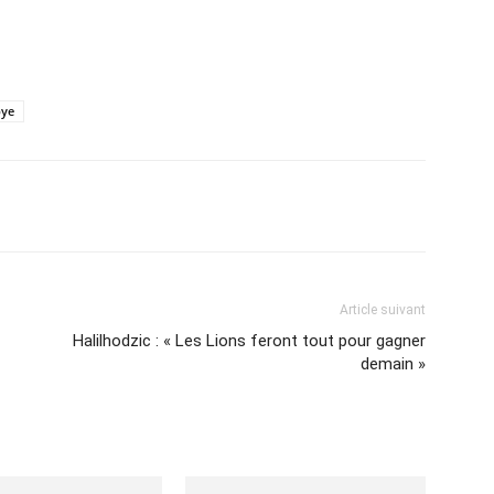
bye
Imprimer
Article suivant
Halilhodzic : « Les Lions feront tout pour gagner
demain »