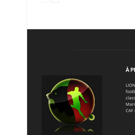
À 
LION
foot
clas
Maro