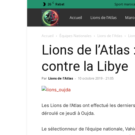
C
26
Sport maroca
Rabat
Lions
Accueil
Lions de l’Atlas
Maro
de
Accueil
Équipes Nationales
Lions de l'Atlas
Lion
Lions de l’Atlas
l
contre la Libye
Atlas
Par
Lions de l'Atlas
-
10 octobre 2019 - 21:05
Les Lions de l’Atlas ont effectué les dernie
déroulé ce jeudi à Oujda.
Le sélectionneur de l’équipe nationale, Vahi