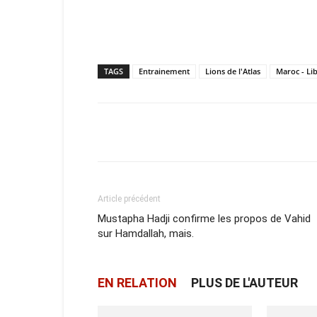
TAGS
Entrainement
Lions de l'Atlas
Maroc - Li
Facebook
X
Email
Article précédent
Mustapha Hadji confirme les propos de Vahid
sur Hamdallah, mais.
EN RELATION
PLUS DE L'AUTEUR