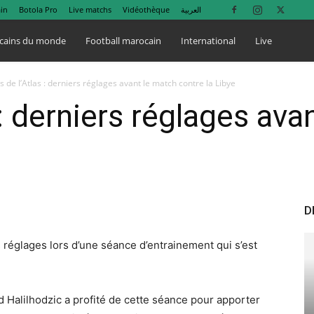
in
Botola Pro
Live matchs
Vidéothèque
العربية
cains du monde
Football marocain
International
Live
s de l’Atlas : derniers réglages avant le match contre la Libye
 : derniers réglages ava
D
rs réglages lors d’une séance d’entrainement qui s’est
d Halilhodzic a profité de cette séance pour apporter