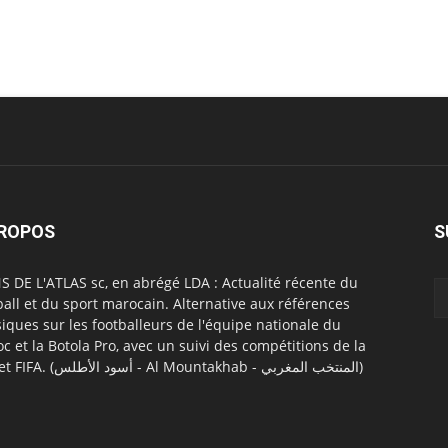
PROPOS
S
S DE L'ATLAS sc, en abrégé LDA : Actualité récente du
ball et du sport marocain. Alternative aux références
siques sur les footballeurs de l'équipe nationale du
c et la Botola Pro, avec un suivi des compétitions de la
CAF et FIFA. (أسود الأطلس - Al Mountakhab - المنتخب المغربي)