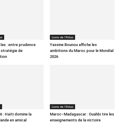
as
Lions de l'Atlas
tlas : entre prudence
Yassine Bounou affiche les
 stratégie de
ambitions du Maroc pour le Mondial
tion
2026
6
Lions de l'Atlas
 : Haïti domine la
Maroc–Madagascar : Ouahbi tire les
lande en amical
enseignements de la victoire