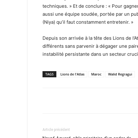
techniques. » Et de conclure : « Pour gagner 
aussi une équipe soudée, portée par un publ
(Niya) qu’il faut constamment entretenir. »
Depuis son arrivée à la tête des Lions de l’
différents sans parvenir à dégager une paire
instabilité persistante dans un secteur cruci
TAGS
Lions de l'Atlas
Maroc
Walid Regragui
Facebook
X
Email
Article précédent