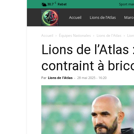
C
30.7
Sport ma
Rabat
Lions
Accueil
Lions de l’Atlas
Maro
de
Accueil
Équipes Nationales
Lions de l'Atlas
Lion
Lions de l’Atlas
l
contraint à bric
Atlas
Par
Lions de l'Atlas
-
28 mai 2025 - 16:20