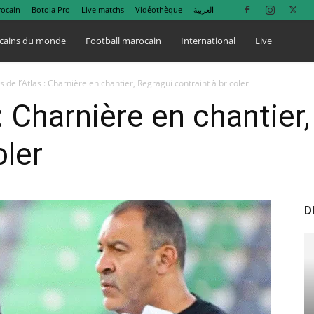
rocain
Botola Pro
Live matchs
Vidéothèque
العربية
cains du monde
Football marocain
International
Live
s de l’Atlas : Charnière en chantier, Regragui contraint à bricoler
 : Charnière en chantier
oler
D