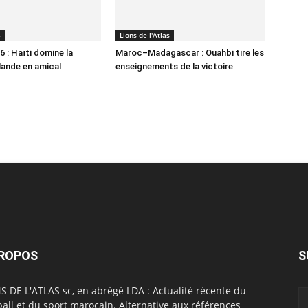
6
Lions de l'Atlas
 : Haïti domine la
Maroc–Madagascar : Ouahbi tire les
lande en amical
enseignements de la victoire
PROPOS
S
S DE L'ATLAS sc, en abrégé LDA : Actualité récente du
ball et du sport marocain. Alternative aux références