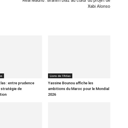
Real Madrid : Brahim Díaz au cœur du projet de
Xabi Alonso
as
Lions de l'Atlas
tlas : entre prudence
Yassine Bounou affiche les
 stratégie de
ambitions du Maroc pour le Mondial
tion
2026