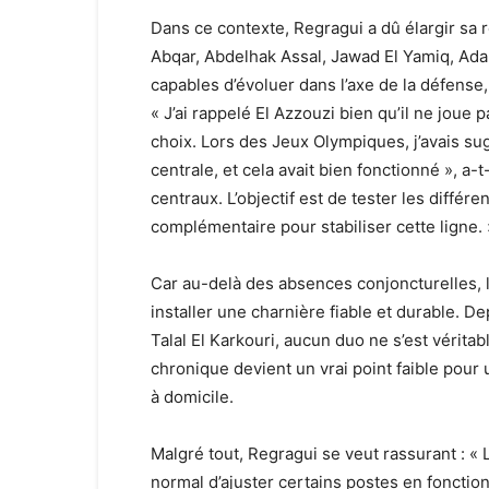
Dans ce contexte, Regragui a dû élargir sa ré
Abqar, Abdelhak Assal, Jawad El Yamiq, Ad
capables d’évoluer dans l’axe de la défense,
« J’ai rappelé El Azzouzi bien qu’il ne joue 
choix. Lors des Jeux Olympiques, j’avais su
centrale, et cela avait bien fonctionné », a-
centraux. L’objectif est de tester les différe
complémentaire pour stabiliser cette ligne. 
Car au-delà des absences conjoncturelles, 
installer une charnière fiable et durable. D
Talal El Karkouri, aucun duo ne s’est véritab
chronique devient un vrai point faible pour 
à domicile.
Malgré tout, Regragui se veut rassurant : « L
normal d’ajuster certains postes en foncti