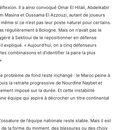
flexion. Il a ainsi convoqué Omar El Hilali, Abdelkabir
am Masina et Oussama El Azzouzi, autant de joueurs
 même si ce n’est pas leur poste naturel pour certains.
pas régulièrement à Bologne. Mais on n’avait pas le
ggéré à Sektioui de le repositionner en défense
t-il expliqué. « Aujourd’hui, on a cinq défenseurs
ntes combinaisons et d’identifier la paire la plus
»
le problème de fond reste inchangé : le Maroc peine à
epuis la retraite progressive de Nourdine Naybet et
lement imposé sur la durée. Et cette instabilité
une équipe qui aspire à décrocher un titre continental
’ossature de l’équipe nationale reste stable. Mais il est
on de la forme du moment, des blessures ou des choix