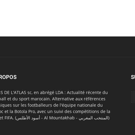
PROPOS
S
S DE L'ATLAS sc, en abrégé LDA : Actualité récente du
ball et du sport marocain. Alternative aux références
siques sur les footballeurs de l'équipe nationale du
c et la Botola Pro, avec un suivi des compétitions de la
CAF et FIFA. (أسود الأطلس - Al Mountakhab - المنتخب المغربي)