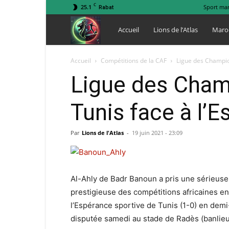
C
25.1
Sport ma
Rabat
Lions
Accueil
Lions de l’Atlas
Maro
de
Accueil
Compétitions de la CAF
Ligue des Champi
Ligue des Champ
l
Tunis face à l’
Atlas
Par
Lions de l'Atlas
-
19 juin 2021 - 23:09
Al-Ahly de Badr Banoun a pris une sérieuse op
prestigieuse des compétitions africaines en
l’Espérance sportive de Tunis (1-0) en demi-
disputée samedi au stade de Radès (banlieu