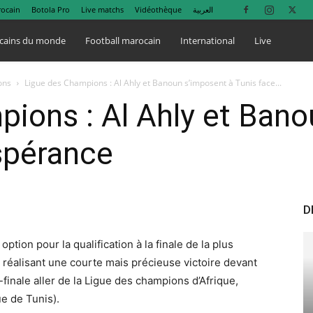
rocain
Botola Pro
Live matchs
Vidéothèque
العربية
cains du monde
Football marocain
International
Live
ons
Ligue des Champions : Al Ahly et Banoun s’imposent à Tunis face...
ions : Al Ahly et Bano
Espérance
D
tion pour la qualification à la finale de la plus
 réalisant une courte mais précieuse victoire devant
finale aller de la Ligue des champions d’Afrique,
e de Tunis).