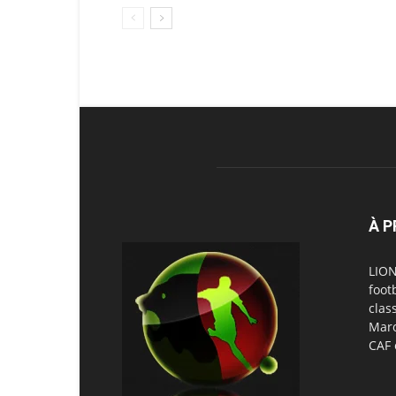
À 
LION
foot
clas
Maro