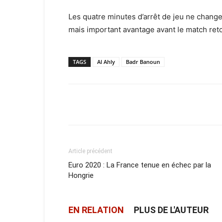
Les quatre minutes d’arrêt de jeu ne changea
mais important avantage avant le match ret
TAGS
Al Ahly
Badr Banoun
Facebook
X
Email
Article précédent
Euro 2020 : La France tenue en échec par la
Hongrie
EN RELATION
PLUS DE L'AUTEUR