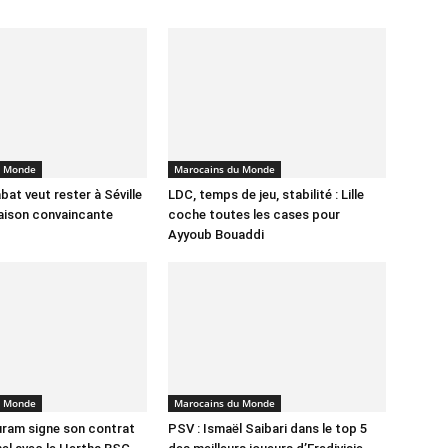
u Monde
Marocains du Monde
bat veut rester à Séville
LDC, temps de jeu, stabilité : Lille
aison convaincante
coche toutes les cases pour
Ayyoub Bouaddi
u Monde
Marocains du Monde
ram signe son contrat
PSV : Ismaël Saibari dans le top 5