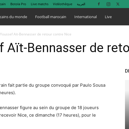
cain
Botola Pro
Live matchs
Vidéothèque
العربية
cains du monde
Football marocain
International
Live
 Youssef Aït-Bennasser de retour contre Nice
f Aït-Bennasser de ret
D
rrain fait partie du groupe convoqué par Paulo Sousa
heures).
Bennasser figure au sein du groupe de 18 joueurs
ecevoir Nice, ce dimanche (17 heures), pour le