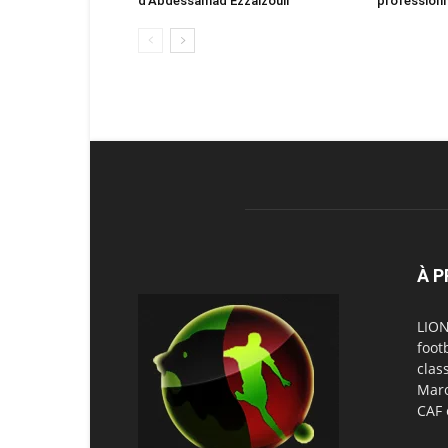
d’Abdessamad Ezzalzouli
professionn
À 
LION
foot
clas
Maro