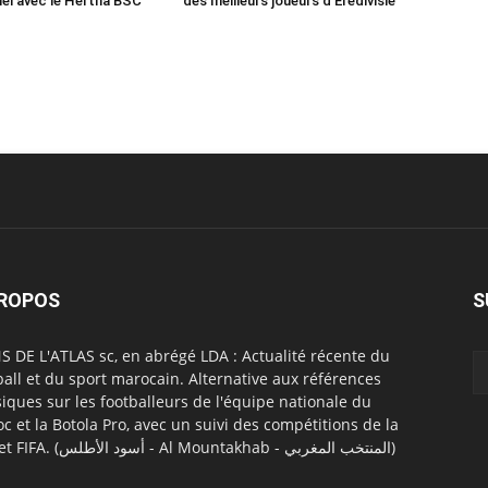
el avec le Hertha BSC
des meilleurs joueurs d’Eredivisie
PROPOS
S
S DE L'ATLAS sc, en abrégé LDA : Actualité récente du
ball et du sport marocain. Alternative aux références
siques sur les footballeurs de l'équipe nationale du
c et la Botola Pro, avec un suivi des compétitions de la
CAF et FIFA. (أسود الأطلس - Al Mountakhab - المنتخب المغربي)