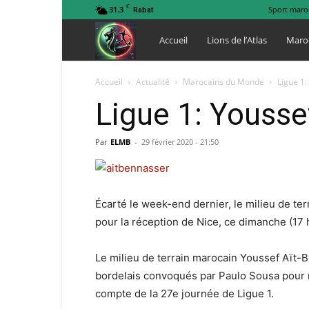
C
31.3
Sport maro
Rabat
Lions
Accueil
Lions de l’Atlas
Maro
de
Accueil
Actualité
Marocains du Monde
Ligue 1:
Ligue 1: Yousse
l
Par
ELMB
-
29 février 2020 - 21:50
Atlas
Écarté le week-end dernier, le milieu de te
pour la réception de Nice, ce dimanche (17 
Le milieu de terrain marocain Youssef Aït-
bordelais convoqués par Paulo Sousa pour r
compte de la 27e journée de Ligue 1.