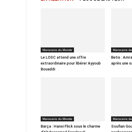
Marocains du Monde
Marocains d
Le LOSC attend une offre
Betis : Amra
extraordinaire pour libérer Ayyoub
après une s
Bouaddi
Marocains du Monde
Marocains d
Barça : Hansi Flick sous le charme
Soufian Gou