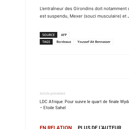
L’entraîneur des Girondins doit notamment 
est suspendu, Mexer (souci musculaire) et J
SOURCE
AFP
TAGS
Bordeaux
Youssef Aït Bennasser
Facebook
X
Email
Article précédent
LDC Afrique: Pour suivre le quart de finale Wyd
– Etoile Sahel
EN RELATION
PLUS DE L'AUTEUR