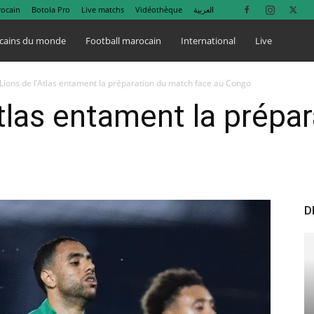
rocain
Botola Pro
Live matchs
Vidéothèque
العربية
cains du monde
Football marocain
International
Live
Lions de l’Atlas entament la préparation du match face au Congo
Atlas entament la prépa
D