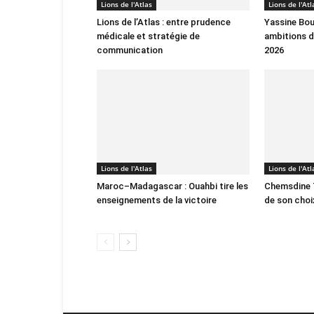
Lions de l'Atlas
Lions de l'Atl
Lions de l’Atlas : entre prudence
Yassine Bou
médicale et stratégie de
ambitions d
communication
2026
Lions de l'Atlas
Lions de l'Atl
Maroc–Madagascar : Ouahbi tire les
Chemsdine T
enseignements de la victoire
de son choi