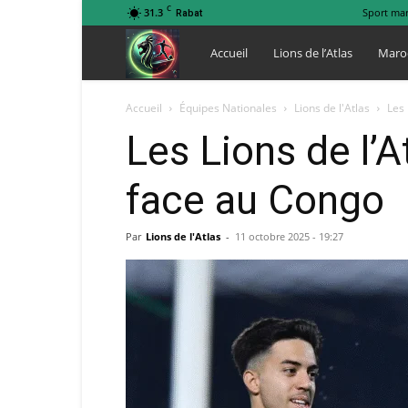
C
31.3
Sport ma
Rabat
Lions
Accueil
Lions de l’Atlas
Maro
de
Accueil
Équipes Nationales
Lions de l'Atlas
Les 
Les Lions de l’
l
face au Congo
Atlas
Par
Lions de l'Atlas
-
11 octobre 2025 - 19:27