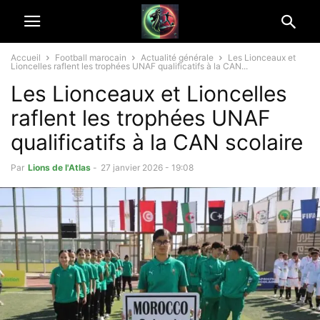
Accueil
Football marocain
Actualité générale
Les Lionceaux et
Lioncelles raflent les trophées UNAF qualificatifs à la CAN...
Les Lionceaux et Lioncelles
raflent les trophées UNAF
qualificatifs à la CAN scolaire
Par
Lions de l'Atlas
-
27 janvier 2026 - 19:08