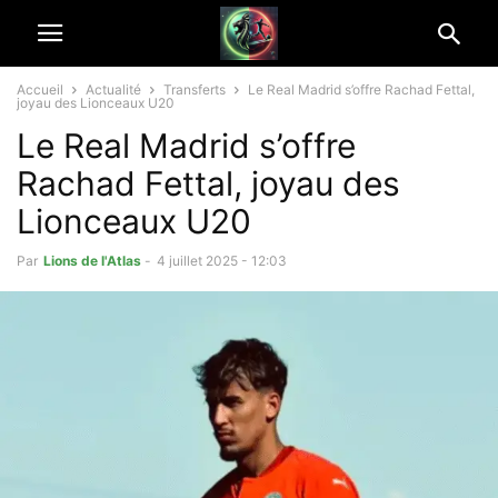
Accueil
Actualité
Transferts
Le Real Madrid s’offre Rachad Fettal,
joyau des Lionceaux U20
Le Real Madrid s’offre
Rachad Fettal, joyau des
Lionceaux U20
Par
Lions de l'Atlas
-
4 juillet 2025 - 12:03