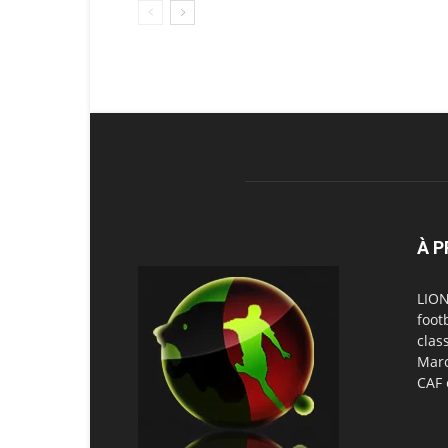
À 
LION
foot
clas
Maro