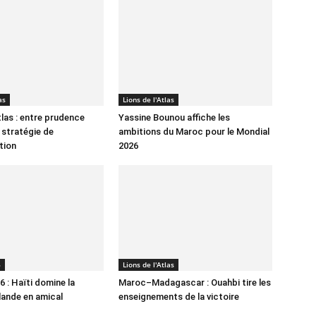
as
Lions de l'Atlas
tlas : entre prudence
Yassine Bounou affiche les
 stratégie de
ambitions du Maroc pour le Mondial
tion
2026
6
Lions de l'Atlas
 : Haïti domine la
Maroc–Madagascar : Ouahbi tire les
lande en amical
enseignements de la victoire