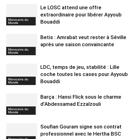
Le LOSC attend une offre
extraordinaire pour libérer Ayyoub
Marocains du
Bouaddi
Monde
Betis : Amrabat veut rester à Séville
après une saison convaincante
Marocains du
Monde
LDC, temps de jeu, stabilité : Lille
coche toutes les cases pour Ayyoub
Marocains du
Bouaddi
Monde
Barça : Hansi Flick sous le charme
d’Abdessamad Ezzalzouli
Marocains du
Monde
Soufian Gouram signe son contrat
professionnel avec le Hertha BSC
Marocains du