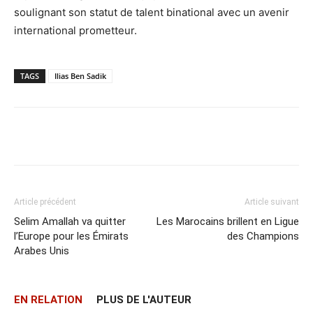
soulignant son statut de talent binational avec un avenir
international prometteur.
TAGS
Ilias Ben Sadik
Facebook
X
Email
Imprime
Article précédent
Article suivant
Selim Amallah va quitter
Les Marocains brillent en Ligue
l’Europe pour les Émirats
des Champions
Arabes Unis
EN RELATION
PLUS DE L'AUTEUR