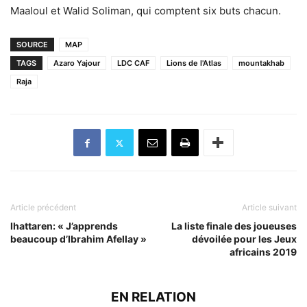
Maaloul et Walid Soliman, qui comptent six buts chacun.
SOURCE
MAP
TAGS
Azaro Yajour
LDC CAF
Lions de l'Atlas
mountakhab
Raja
Article précédent
Article suivant
Ihattaren: « J’apprends
La liste finale des joueuses
beaucoup d’Ibrahim Afellay »
dévoilée pour les Jeux
africains 2019
EN RELATION