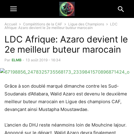
Accueil
Compétitions de la CAF
Ligue des Champions
LDC
Afrique: Azaro devient le 2e meilleur buteur marocain
LDC Afrique: Azaro devient le
2e meilleur buteur marocain
Par
ELMB
-
13 août 2019 - 16:34
Grâce à son doublé marqué dimanche contre les Sud-
Soudanais d’Atlabara, Walid Azaro est devenu le deuxième
meilleur buteur marocain en Ligue des champions CAF,
devançant ainsi Mustapha Moustawdae.
L’ancien du DHJ reste néanmoins loin de Mouhcine Iajour.
Annoncé sur le départ, Walid Azaro devra finalement