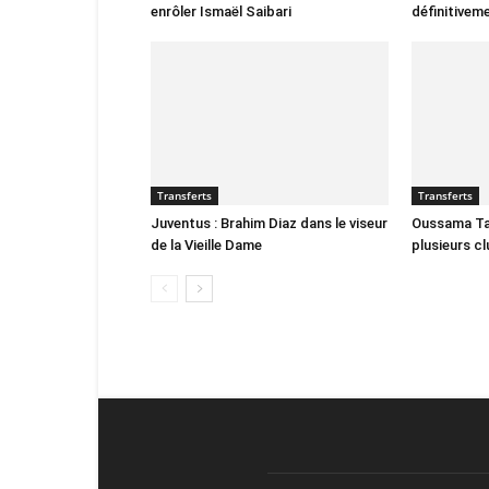
enrôler Ismaël Saibari
définitivem
Transferts
Transferts
Juventus : Brahim Diaz dans le viseur
Oussama Tar
de la Vieille Dame
plusieurs c