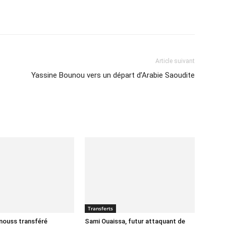
Imprimer
Article suivant
Yassine Bounou vers un départ d’Arabie Saoudite
Transferts
nnouss transféré
Sami Ouaissa, futur attaquant de