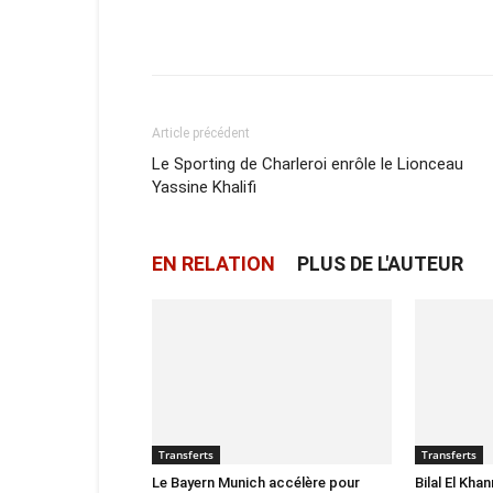
Facebook
X
Email
Article précédent
Le Sporting de Charleroi enrôle le Lionceau
Yassine Khalifi
EN RELATION
PLUS DE L'AUTEUR
Transferts
Transferts
Le Bayern Munich accélère pour
Bilal El Kha