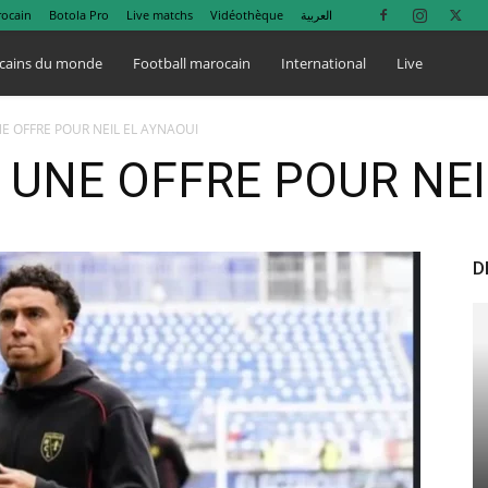
rocain
Botola Pro
Live matchs
Vidéothèque
العربية
cains du monde
Football marocain
International
Live
NE OFFRE POUR NEIL EL AYNAOUI
T UNE OFFRE POUR NE
D