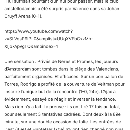
Il lui suffisait pourtant d’un nul pour passer, mais le club
amstellodamois a été surpris par Valence dans sa Johan
Cruyff Arena (0-1).
https://www.youtube.com/watch?
v=SLVesP9IPL0&amplist=UUqXVEbCxzMh-
Xljo7ApVgTQ&ampindex=1
Une sensation . Privés de Neres et Promes, les joueurs
d’Amsterdam sont tombés dans le piège des Valencians,
parfaitement organisés. Et efficaces. Sur un bon ballon de
Torres, Rodrigo a profité de la couverture de Veltman pour
inscrire l’unique but de la rencontre (1-0, 24e). L’Ajax a,
évidemment, essayé de réagir et inverser la tendance.
Mais rien n’y a fait. La preuve : ils ont tiré 17 fois au total,
pour seulement 3 tentatives cadrées. Dont deux à la 89e
minute, sur une double occasion de folie. Les entrées de
Dest (46e) et Huntelaar (70e) n’y ont rien changé non plus.