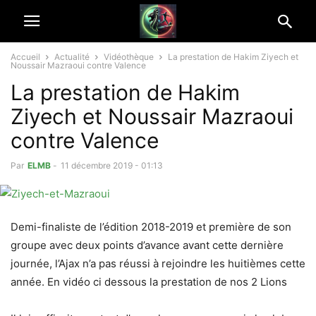
Accueil
Actualité
Vidéothèque
La prestation de Hakim Ziyech et
Noussair Mazraoui contre Valence
La prestation de Hakim
Ziyech et Noussair Mazraoui
contre Valence
Par
ELMB
-
11 décembre 2019 - 01:13
Demi-finaliste de l’édition 2018-2019 et première de son
groupe avec deux points d’avance avant cette dernière
journée, l’Ajax n’a pas réussi à rejoindre les huitièmes cette
année. En vidéo ci dessous la prestation de nos 2 Lions