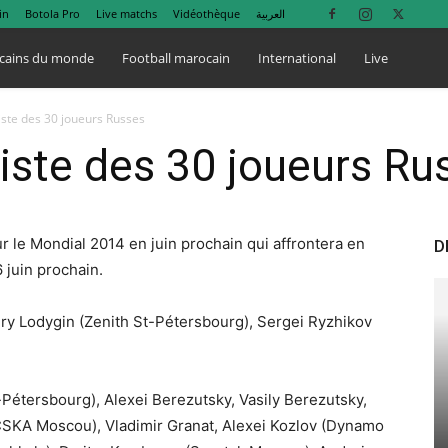
in
Botola Pro
Live matchs
Vidéothèque
العربية
cains du monde
Football marocain
International
Live
iste des 30 joueurs Russes
iste des 30 joueurs Ru
r le Mondial 2014 en juin prochain qui affrontera en
D
 juin prochain.
ry Lodygin (Zenith St-Pétersbourg), Sergei Ryzhikov
Pétersbourg), Alexei Berezutsky, Vasily Berezutsky,
SKA Moscou), Vladimir Granat, Alexei Kozlov (Dynamo