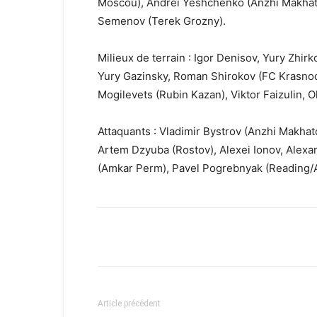
Moscou), Andrei Yeshchenko (Anzhi Makhat
Semenov (Terek Grozny).
Milieux de terrain : Igor Denisov, Yury Zh
Yury Gazinsky, Roman Shirokov (FC Krasnod
Mogilevets (Rubin Kazan), Viktor Faizulin, 
Attaquants : Vladimir Bystrov (Anzhi Makha
Artem Dzyuba (Rostov), Alexei Ionov, Ale
(Amkar Perm), Pavel Pogrebnyak (Reading/
Facebook
X
Email
Article précédent