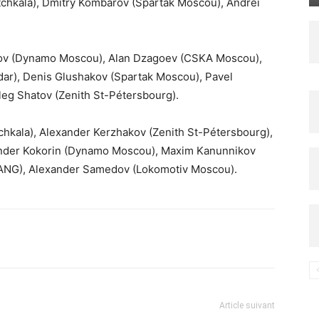
chkala), Dmitry Kombarov (Spartak Moscou), Andrei
irkov (Dynamo Moscou), Alan Dzagoev (CSKA Moscou),
ar), Denis Glushakov (Spartak Moscou), Pavel
Oleg Shatov (Zenith St-Pétersbourg).
tchkala), Alexander Kerzhakov (Zenith St-Pétersbourg),
xander Kokorin (Dynamo Moscou), Maxim Kanunnikov
ANG), Alexander Samedov (Lokomotiv Moscou).
Imprimer
Article suivant