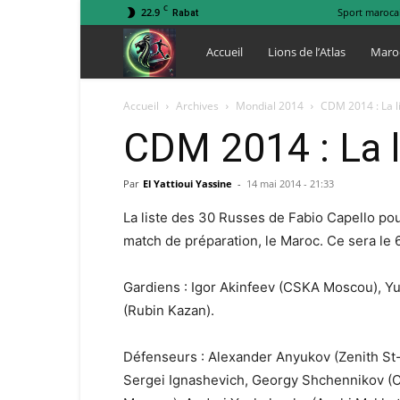
C
22.9
Sport maroca
Rabat
Lions
Accueil
Lions de l’Atlas
Maro
de
Accueil
Archives
Mondial 2014
CDM 2014 : La l
CDM 2014 : La l
l
Par
El Yattioui Yassine
-
14 mai 2014 - 21:33
Atlas
La liste des 30 Russes de Fabio Capello pou
match de préparation, le Maroc. Ce sera le 6
Gardiens : Igor Akinfeev (CSKA Moscou), Yu
(Rubin Kazan).
Défenseurs : Alexander Anyukov (Zenith St-
Sergei Ignashevich, Georgy Shchennikov (C