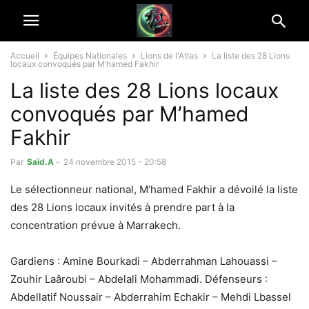
Accueil
Équipes Nationales
Lions de l'Atlas
La liste des 28 Lions
locaux convoqués par M’hamed Fakhir
La liste des 28 Lions locaux
convoqués par M’hamed
Fakhir
Par
Saïd.A
-
24 novembre 2015 - 20:58
Le sélectionneur national, M’hamed Fakhir a dévoilé la liste
des 28 Lions locaux invités à prendre part à la
concentration prévue à Marrakech.
Gardiens : Amine Bourkadi – Abderrahman Lahouassi –
Zouhir Laâroubi – Abdelali Mohammadi. Défenseurs :
Abdellatif Noussair – Abderrahim Echakir – Mehdi Lbassel