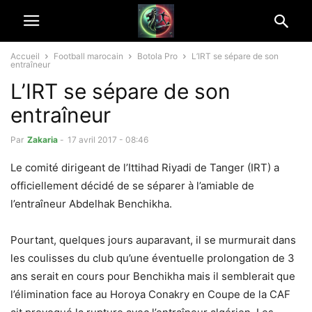
Accueil
Football marocain
Botola Pro
L’IRT se sépare de son
entraîneur
L’IRT se sépare de son
entraîneur
Par
Zakaria
-
17 avril 2017 - 08:46
Le comité dirigeant de l’Ittihad Riyadi de Tanger (IRT) a
officiellement décidé de se séparer à l’amiable de
l’entraîneur Abdelhak Benchikha.
Pourtant, quelques jours auparavant, il se murmurait dans
les coulisses du club qu’une éventuelle prolongation de 3
ans serait en cours pour Benchikha mais il semblerait que
l’élimination face au Horoya Conakry en Coupe de la CAF