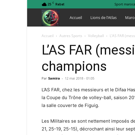
C
25
Sport maroca
Rabat
Lions
Accueil
Lions de l’Atlas
Maro
de
Accueil
Autres Sports
Volleyball
L’AS FAR (mess
L’AS FAR (messi
l
champions
Atlas
Par
Samira
-
12 mai 2018 - 01:05
L’AS FAR, chez les messieurs et le Difaa Ha
la Coupe du Trône de volley-ball, saison 201
la salle couverte de Figuig.
Les Militaires se sont nettement imposés de
21, 25-19, 25-15), décrochant ainsi leur se