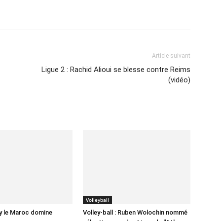
Imprimer
Article suivant
Ligue 2 : Rachid Alioui se blesse contre Reims
(vidéo)
Volleyball
y le Maroc domine
Volley-ball : Ruben Wolochin nommé