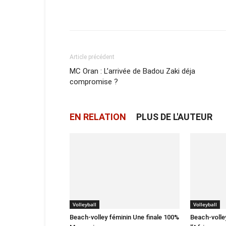
Facebook
X
Email
Article précédent
MC Oran : L’arrivée de Badou Zaki déja
compromise ?
EN RELATION
PLUS DE L'AUTEUR
Volleyball
Volleyball
Beach-volley féminin Une finale 100%
Beach-volle