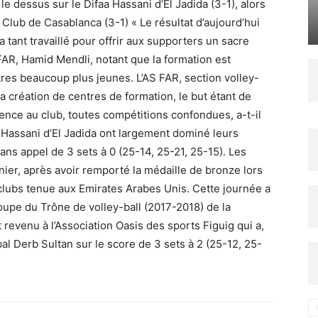
le dessus sur le Difaa Hassani d’El Jadida (3-1), alors
f Club de Casablanca (3-1) « Le résultat d’aujourd’hui
 a tant travaillé pour offrir aux supporters un sacre
S FAR, Hamid Mendli, notant que la formation est
es beaucoup plus jeunes. L’AS FAR, section volley-
la création de centres de formation, le but étant de
lence au club, toutes compétitions confondues, a-t-il
Hassani d’El Jadida ont largement dominé leurs
ns appel de 3 sets à 0 (25-14, 25-21, 25-15). Les
nier, après avoir remporté la médaille de bronze lors
clubs tenue aux Emirates Arabes Unis. Cette journée a
oupe du Trône de volley-ball (2017-2018) de la
 revenu à l’Association Oasis des sports Figuig qui a,
al Derb Sultan sur le score de 3 sets à 2 (25-12, 25-