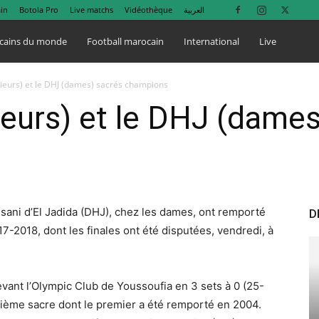
in
Botola Pro
Live matchs
Vidéothèque
العربية
cains du monde
Football marocain
International
Live
ieurs) et le DHJ (dames) sacrés champions
eurs) et le DHJ (dames
ssani d’El Jadida (DHJ), chez les dames, ont remporté
D
7-2018, dont les finales ont été disputées, vendredi, à
vant l’Olympic Club de Youssoufia en 3 sets à 0 (25-
ptième sacre dont le premier a été remporté en 2004.