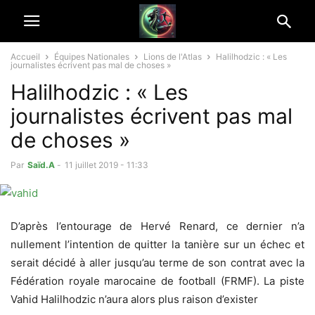
Accueil
Équipes Nationales
Lions de l'Atlas
Halilhodzic : « Les
journalistes écrivent pas mal de choses »
Halilhodzic : « Les
journalistes écrivent pas mal
de choses »
Par
Saïd.A
-
11 juillet 2019 - 11:33
D’après l’entourage de Hervé Renard, ce dernier n’a
nullement l’intention de quitter la tanière sur un échec et
serait décidé à aller jusqu’au terme de son contrat avec la
Fédération royale marocaine de football (FRMF). La piste
Vahid Halilhodzic n’aura alors plus raison d’exister