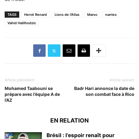
TAGS
Hervé Renard
Lions de l'Atlas
Maroc
nantes
Vahid Halilhodzic
Article précédent
Article suivant
Mohamed Taabouni se
Badr Hari annonce la date de
prépare avec l’équipe A de
son combat face à Rico
l’AZ
EN RELATION
Brésil : l’espoir renaît pour