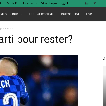
in
Botola Pro
Live matchs
Vidéothèque
العربية
cains du monde
Football marocain
International
Live
 pour rester?
rti pour rester?
D