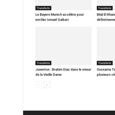
Transferts
Transferts
Le Bayern Munich accélère pour
Bilal El Kha
enrôler Ismaël Saibari
définitivem
Transferts
Transferts
Juventus : Brahim Diaz dans le viseur
Oussama Tar
de la Vieille Dame
plusieurs c