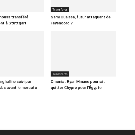
Transferts
nnouss transféré
Sami Ouaissa, futur attaquant de
ent à Stuttgart
Feyenoord ?
Transferts
ghalline suivi par
Omonia : Ryan Mmaee pourrait
lubs avant le mercato
quitter Chypre pour l’Égypte