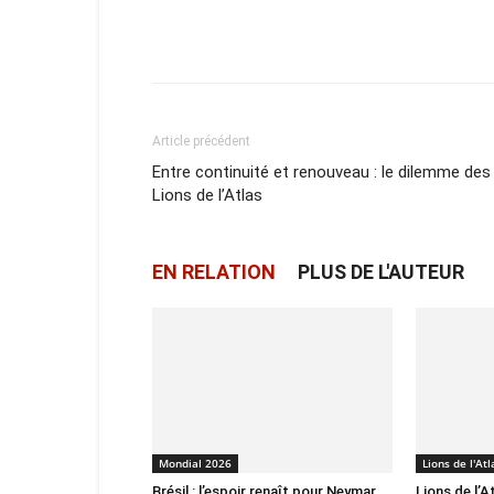
Facebook
X
Email
Article précédent
Entre continuité et renouveau : le dilemme des
Lions de l’Atlas
EN RELATION
PLUS DE L'AUTEUR
Mondial 2026
Lions de l'Atl
Brésil : l’espoir renaît pour Neymar
Lions de l’A