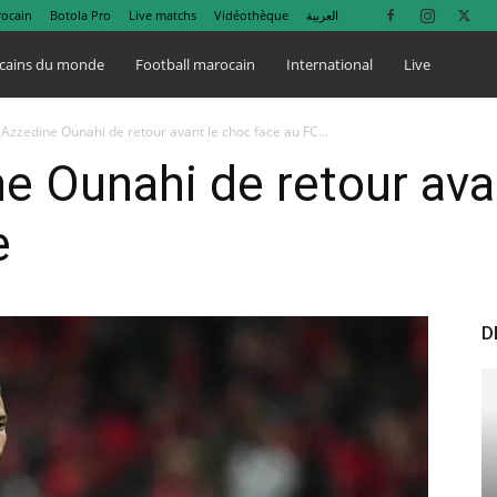
rocain
Botola Pro
Live matchs
Vidéothèque
العربية
cains du monde
Football marocain
International
Live
 Azzedine Ounahi de retour avant le choc face au FC...
ne Ounahi de retour ava
e
D