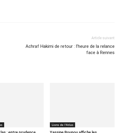
Imprimer
Article suivant
Achraf Hakimi de retour : l’heure de la relance
face à Rennes
as
Lions de l'Atlas
tlas : entre prudence
Yassine Bounou affiche les