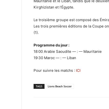
Mauritanie et le Liban, tandis que le deuxi
Kirghizistan et l’Égypte.
Le troisième groupe est composé des Émirat
Les trois premières éditions de la Coupe ont
(1).
Programme du jour :
18:00 Arabie Saoudite — : — Mauritanie
19:30 Maroc — : — Liban
Pour suivre les matchs :
ICI
TAGS
Lions Beach Soccer
Facebook
X
Email