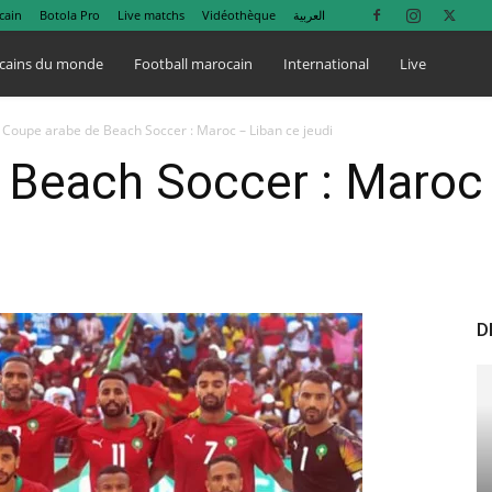
cain
Botola Pro
Live matchs
Vidéothèque
العربية
cains du monde
Football marocain
International
Live
Coupe arabe de Beach Soccer : Maroc – Liban ce jeudi
 Beach Soccer : Maroc 
D