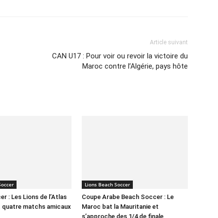
Article suivant
CAN U17 : Pour voir ou revoir la victoire du
Maroc contre l’Algérie, pays hôte
Soccer
Lions Beach Soccer
r : Les Lions de l’Atlas
Coupe Arabe Beach Soccer : Le
t quatre matchs amicaux
Maroc bat la Mauritanie et
s’approche des 1/4 de finale