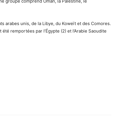
ème groupe comprend Oman, la Palestine, le
s arabes unis, de la Libye, du Koweït et des Comores.
 été remportées par l’Égypte (2) et l’Arabie Saoudite
Imprimer