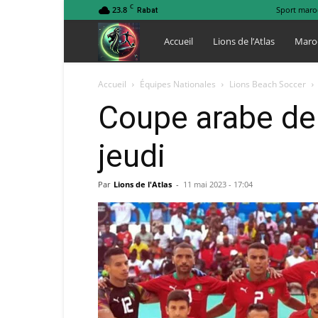
C
23.8
Sport maro
Rabat
Lions
Accueil
Lions de l’Atlas
Maro
de
Accueil
Équipes Nationales
Lions Beach Soccer
Coupe arabe de
l
jeudi
Atlas
Par
Lions de l'Atlas
-
11 mai 2023 - 17:04