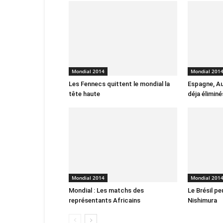
Mondial 2014
Mondial 201
Les Fennecs quittent le mondial la
Espagne, Au
tête haute
déja éliminé
Mondial 2014
Mondial 201
Mondial : Les matchs des
Le Brésil pe
représentants Africains
Nishimura