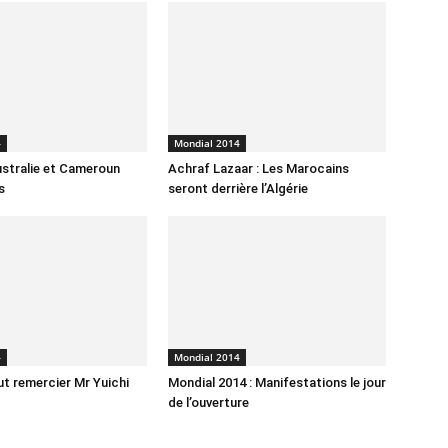
4
Mondial 2014
stralie et Cameroun
Achraf Lazaar : Les Marocains
s
seront derrière l’Algérie
4
Mondial 2014
ut remercier Mr Yuichi
Mondial 2014 : Manifestations le jour
de l’ouverture