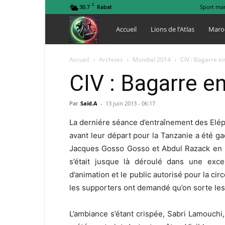
C
30.7
Sport ma
Rabat
Lions
Accueil
Lions de l’Atlas
Maro
de
Accueil
Archives
Mondial 2014
CIV : Bagarre e
CIV : Bagarre e
l
Par
Saïd.A
-
13 juin 2013 - 06:17
Atlas
La derniére séance d’entraînement des Elép
avant leur départ pour la Tanzanie a été g
Jacques Gosso Gosso et Abdul Razack en s
s’était jusque là déroulé dans une exce
d’animation et le public autorisé pour la cir
les supporters ont demandé qu’on sorte les
L’ambiance s’étant crispée, Sabri Lamouchi, 