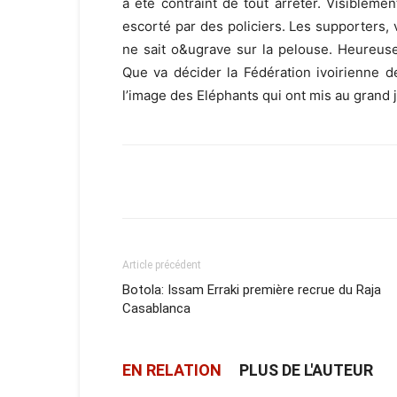
a été contraint de tout arrêter. Visiblemen
escorté par des policiers. Les supporters, 
ne sait o&ugrave sur la pelouse. Heureusem
Que va décider la Fédération ivoirienne de
l’image des Eléphants qui ont mis au grand 
Facebook
X
Email
Article précédent
Botola: Issam Erraki première recrue du Raja
Casablanca
EN RELATION
PLUS DE L'AUTEUR