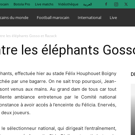
rocain
Botola Pro
Live matchs
Vidéothèque
العربية
cains du monde
Football marocain
International
Live
ntre les éléphants Gosso et Razack
ntre les éléphants Goss
hants, effectuée hier au stade Félix Houphouet Boigny
D
achée par une bagarre. On ne sait trop pourquoi, Jean-
ont venus aux mains. Au grand dam de tous car tout
llente ambiance entretenue par le Comité national
constance à avoir accés à l’enceinte du Félicia. Enervés,
 deux joueurs.
le sélectionneur national, qui dirigeait l’entraînement,