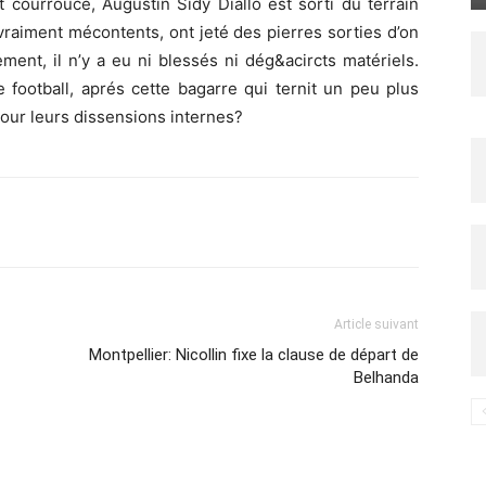
t courroucé, Augustin Sidy Diallo est sorti du terrain
vraiment mécontents, ont jeté des pierres sorties d’on
ent, il n’y a eu ni blessés ni dég&acircts matériels.
 football, aprés cette bagarre qui ternit un peu plus
jour leurs dissensions internes?
Imprimer
Article suivant
Montpellier: Nicollin fixe la clause de départ de
Belhanda