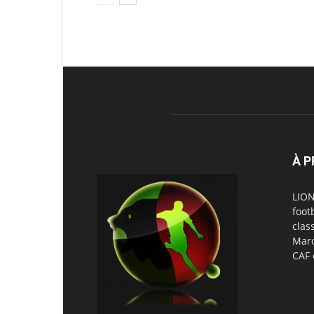
À 
LION
foot
clas
Maro