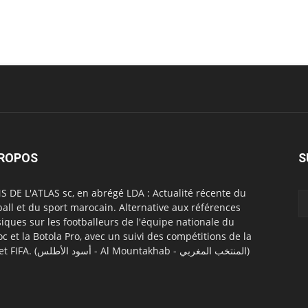
PROPOS
S
S DE L'ATLAS sc, en abrégé LDA : Actualité récente du
ball et du sport marocain. Alternative aux références
siques sur les footballeurs de l'équipe nationale du
c et la Botola Pro, avec un suivi des compétitions de la
CAF et FIFA. (أسود الأطلس - Al Mountakhab - المنتخب المغربي)