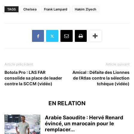
TAGS
Chelsea
Frank Lampard
Hakim Ziyech
Article précédent
Article suivant
Botola Pro : L’AS FAR
Amical : Défaite des Lionnes
consolide sa place de leader
de l’Atlas contre la sélection
contre la SCCM (vidéo)
tchèque (vidéo)
EN RELATION
Arabie Saoudite : Hervé Renard
évincé, un marocain pour le
remplacer...