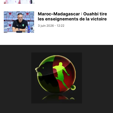
Maroc–Madagascar : Ouahbi tire
les enseignements de la victoire
3 juin 2026 - 12:22