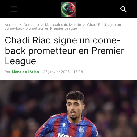
Accueil
Actualité
Marocains du Monde
Chadi Riad signe un
come-back prometteur en Premier League
Chadi Riad signe un come-
back prometteur en Premier
League
Par
Lions de l'Atlas
-
26 janvier 2026 - 16:08