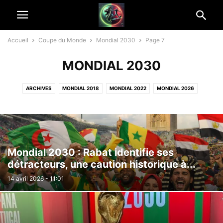
Accueil
Coupe du Monde
Mondial 2030
Page 7
MONDIAL 2030
ARCHIVES
MONDIAL 2018
MONDIAL 2022
MONDIAL 2026
MONDIAL 2030
MONDIAL DES CLUBS
Mondial 2030 : Rabat identifie ses
détracteurs, une caution historique à...
14 avril 2026 - 11:01