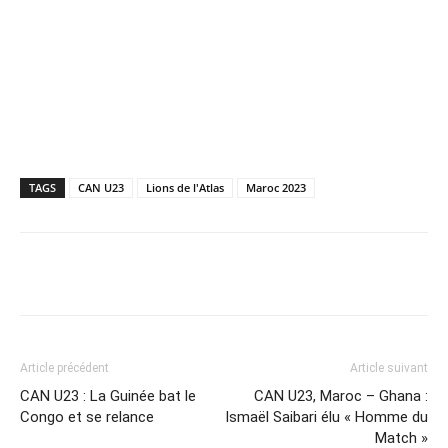
TAGS
CAN U23
Lions de l'Atlas
Maroc 2023
Facebook
X
Email
Imprime
Article précédent
Article suivant
CAN U23 : La Guinée bat le
CAN U23, Maroc – Ghana :
Congo et se relance
Ismaël Saibari élu « Homme du
Match »