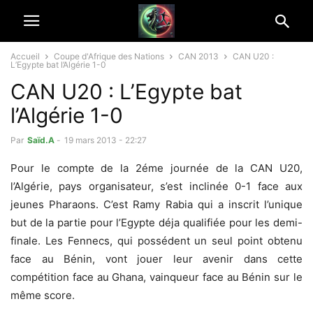
Accueil
Coupe d'Afrique des Nations
CAN 2013
CAN U20 :
L’Egypte bat l’Algérie 1-0
CAN U20 : L’Egypte bat
l’Algérie 1-0
Par
Saïd.A
-
19 mars 2013 - 22:27
Pour le compte de la 2éme journée de la CAN U20,
l’Algérie, pays organisateur, s’est inclinée 0-1 face aux
jeunes Pharaons. C’est Ramy Rabia qui a inscrit l’unique
but de la partie pour l’Egypte déja qualifiée pour les demi-
finale. Les Fennecs, qui possédent un seul point obtenu
face au Bénin, vont jouer leur avenir dans cette
compétition face au Ghana, vainqueur face au Bénin sur le
même score.