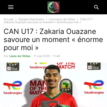
Accueil
Équipes Nationales
Lionceaux de l'Atlas
CAN U17 :
Zakaria Ouazane savoure un moment « énorme pour moi »
CAN U17 : Zakaria Ouazane
savoure un moment « énorme
pour moi »
Par
Lions de l'Atlas
-
11 mai 2023 - 11:49