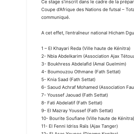
Ce stage s’inscrit dans le cadre de la prépar
Coupe d’Afrique des Nations de futsal – Tot
communiqué.
A cet effet, l’entraîneur national Hicham Dgu
1 – El Khayari Reda (Ville haute de Kénitra)
2- Nbia Abdelkarim (Association Ajax Tétou
3- Boukhress Abdelafid (Amal Guelmim)
4- Boumouzou Othmane (Fath Settat)
5- Knia Saad (Fath Settat)
6- Saoud Achraf Mohamed (Association Fau
7- Youssef Jaouad (Fath Settat)
8- Fati Abdelatif (Fath Settat)
9- El Mazray Youssef (Fath Settat)
10- Bourite Soufiane (Ville haute de Kénitra
11- El Fenni Idriss Raïs (Ajax Tanger)
12- El Asas Younes (Dinamo Kenitra)