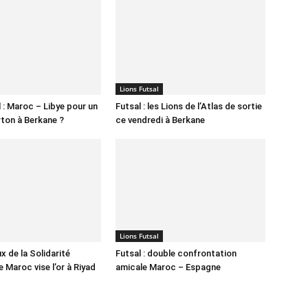
Lions Futsal
 : Maroc – Libye pour un
Futsal : les Lions de l’Atlas de sortie
ton à Berkane ?
ce vendredi à Berkane
Lions Futsal
x de la Solidarité
Futsal : double confrontation
le Maroc vise l’or à Riyad
amicale Maroc – Espagne