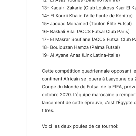
13- Kaouiri Zakaria (Club Loukoss Ksar El Ka
14- El Kourii Khalid (Ville haute de Kénitra)
15- Jaouad Mohamed (Toulon Élite Futsal)
16- Bakkali Bilal (ACCS Futsal Club Paris)
17- El Masrar Soufiane (ACCS Futsal Club Pa
18- Bouiouzan Hamza (Palma Futsal)
19- Al Ayane Anas (Linx Latina-Italie)
Cette compétition quadriennale opposant les
continent Africain se jouera à Laayoune du 28
Coupe du Monde de Futsal de la FIFA, prévu
octobre 2020. L’équipe marocaine a remport
lancement de cette épreuve, c’est l’Égypte 
t
itres.
Voici les deux poules de ce tournoi: