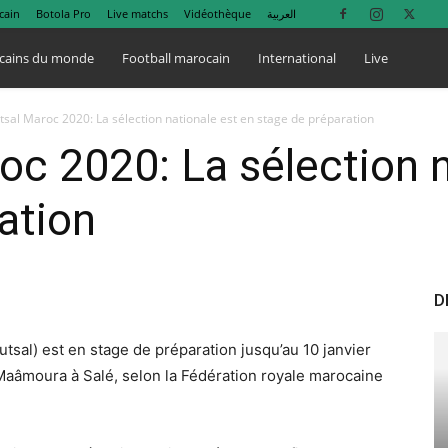
cain
Botola Pro
Live matchs
Vidéothèque
العربية
cains du monde
Football marocain
International
Live
sal Maroc 2020: La sélection nationale est en stage de préparation
c 2020: La sélection n
ation
D
Futsal) est en stage de préparation jusqu’au 10 janvier
âmoura à Salé, selon la Fédération royale marocaine