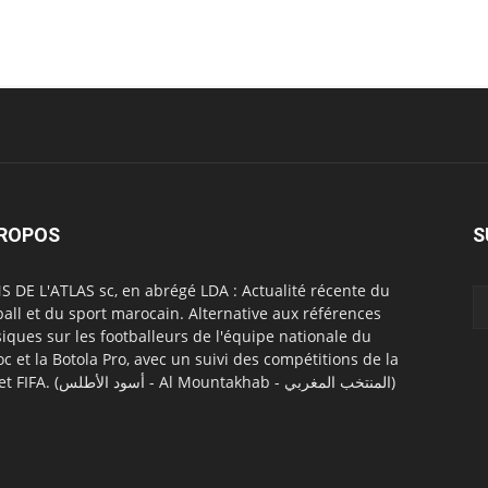
PROPOS
S
S DE L'ATLAS sc, en abrégé LDA : Actualité récente du
ball et du sport marocain. Alternative aux références
siques sur les footballeurs de l'équipe nationale du
c et la Botola Pro, avec un suivi des compétitions de la
CAF et FIFA. (أسود الأطلس - Al Mountakhab - المنتخب المغربي)