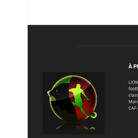
À 
LION
foot
clas
Maro