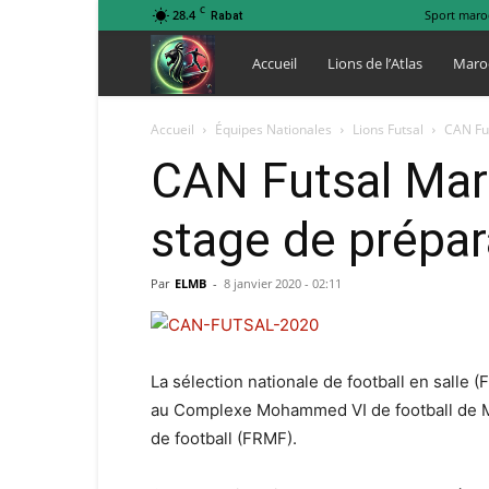
C
28.4
Sport maro
Rabat
Lions
Accueil
Lions de l’Atlas
Maro
de
Accueil
Équipes Nationales
Lions Futsal
CAN Fut
CAN Futsal Maro
l
stage de prépar
Atlas
Par
ELMB
-
8 janvier 2020 - 02:11
La sélection nationale de football en salle (
au Complexe Mohammed VI de football de Ma
de football (FRMF).