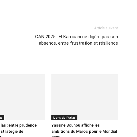
Article suivant
CAN 2025 : El Karouani ne digère pas son
absence, entre frustration et résilience
as
Lions de l'Atlas
tlas : entre prudence
Yassine Bounou affiche les
 stratégie de
ambitions du Maroc pour le Mondial