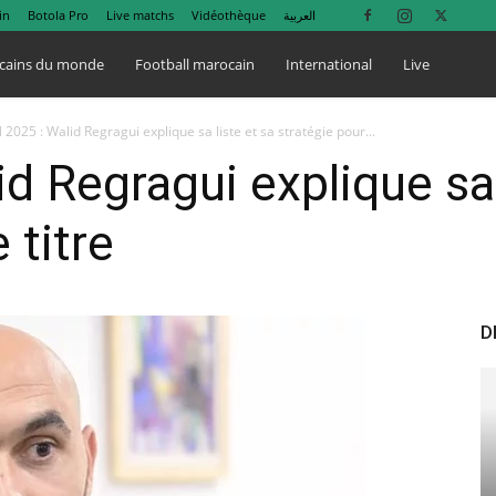
in
Botola Pro
Live matchs
Vidéothèque
العربية
cains du monde
Football marocain
International
Live
2025 : Walid Regragui explique sa liste et sa stratégie pour...
d Regragui explique sa 
 titre
D