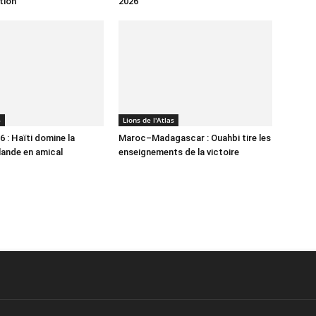
tion
2026
6
Lions de l'Atlas
 : Haïti domine la
Maroc–Madagascar : Ouahbi tire les
lande en amical
enseignements de la victoire