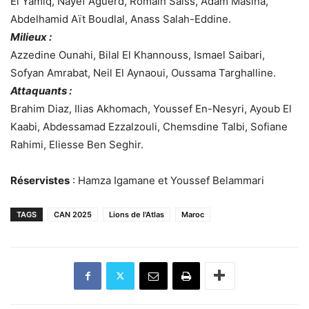
El Yamiq, Nayef Aguerd, Romain Saïss, Adam Masina,
Abdelhamid Aït Boudlal, Anass Salah-Eddine.
Milieux :
Azzedine Ounahi, Bilal El Khannouss, Ismael Saibari,
Sofyan Amrabat, Neil El Aynaoui, Oussama Targhalline.
Attaquants :
Brahim Diaz, Ilias Akhomach, Youssef En-Nesyri, Ayoub El
Kaabi, Abdessamad Ezzalzouli, Chemsdine Talbi, Sofiane
Rahimi, Eliesse Ben Seghir.
Réservistes
: Hamza Igamane et Youssef Belammari
TAGS
CAN 2025
Lions de l'Atlas
Maroc